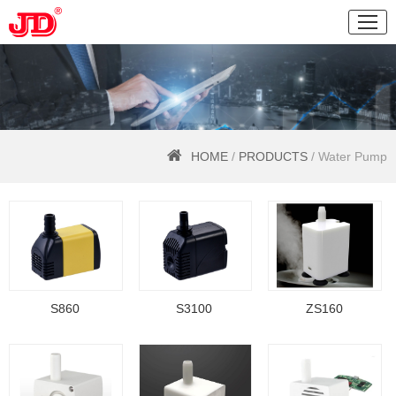
HOME
/
PRODUCTS
/ Water Pump
S860
S3100
ZS160