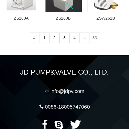
ZS260A
ZS260B
ZSW261B
«
1
2
3
4
»
33
JD PUMP&VALVE CO., LTD.
info@jdpv.com
0086-18005747060